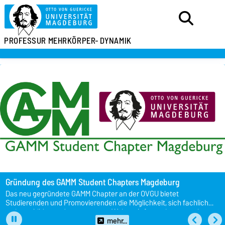
PROFESSUR
MEHRKÖRPER-
DYNAMIK
Gründung des GAMM Student Chapters Magdeburg
Das neu gegründete GAMM Chapter an der OVGU bietet
Studierenden und Promovierenden die Möglichkeit, sich fachlich
weiterzubilden und zu vernetzen. Weitere Informationen sowie
Hinweise zur Anmeldung finden Sie auf unserer Website.
mehr...