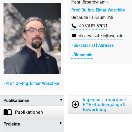
Mehrkörperdynamik
Prof. Dr.-Ing. Elmar Woschke
Gebäude 10, Raum 049
+49 391 67-57071
elmar.woschke@ovgu.de
Sekretariat | Adresse
Ökonomie
Prof. Dr.-Ing. Elmar Woschke
Ingenieur:in werden -
Publikationen
‣
add_circle_outline
FMB-Studiengänge &
Bewerbung
import_contacts
Publikationen
‣
Projekte