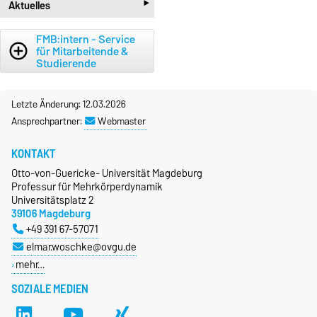
‣
Aktuelles
beenhere
Projekte
new_releases
Aktuelles
FMB:intern - Service
add_circle_outline
für Mitarbeitende &
Studierende
Letzte Änderung: 12.03.2026
Ansprechpartner:
Webmaster
KONTAKT
Otto-von-Guericke- Universität Magdeburg
Professur für Mehrkörperdynamik
Universitätsplatz 2
39106 Magdeburg
+49 391 67-57071
elmar.woschke@ovgu.de
mehr…
SOZIALE MEDIEN