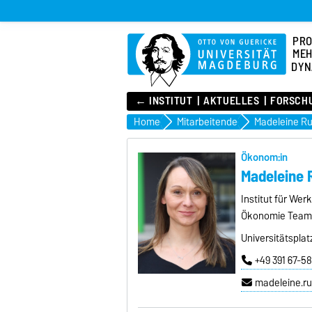
PR
MEH
DYN
← INSTITUT
AKTUELLES
FORSCH
Home
Mitarbeitende
Madeleine R
Ökonom:in
Madeleine
Institut für We
Ökonomie Team 
Universitätsplat
+49 391 67-5
madeleine.