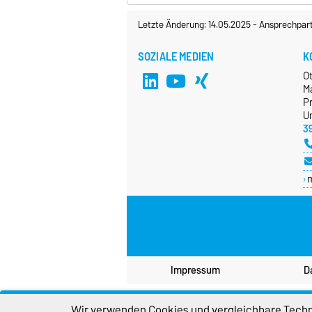
Letzte Änderung: 14.05.2025
-
Ansprechpar
SOZIALE MEDIEN
K
O
M
P
Un
3
Impressum
D
Wir verwenden Cookies und vergleichbare Techno