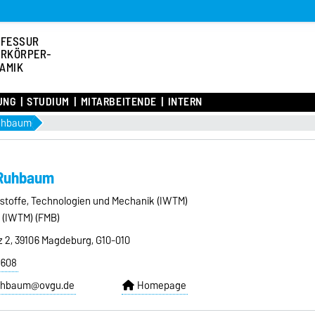
OFESSUR
RKÖRPER-
AMIK
UNG
STUDIUM
MITARBEITENDE
INTERN
uhbaum
 Ruhbaum
rkstoffe, Technologien und Mechanik (IWTM)
(IWTM) (FMB)
z 2, 39106 Magdeburg, G10-010
8608
ruhbaum@ovgu.de
Homepage