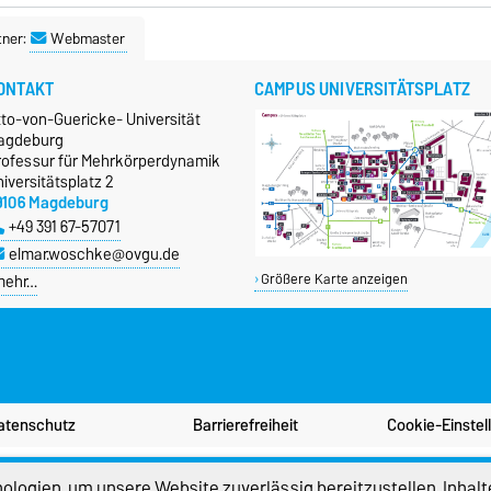
tner:
Webmaster
ONTAKT
CAMPUS UNIVERSITÄTSPLATZ
tto-von-Guericke- Universität
agdeburg
rofessur für Mehrkörperdynamik
iversitätsplatz 2
9106 Magdeburg
+49 391 67-57071
elmar.woschke@ovgu.de
mehr…
Größere Karte anzeigen
atenschutz
Barrierefreiheit
Cookie-Einstel
logien, um unsere Website zuverlässig bereitzustellen, Inhalt