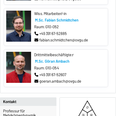
Wiss. Mitarbeiter/-in
M.Sc. Fabian Schmidtchen
Raum: G10-052
+49 391 67-52885
fabian.schmidtchen@ovgu.de
Drittmittelbeschäftigte:r
M.Sc. Göran Ambach
Raum: G10-054
+49 391 67-52607
goeran.ambach@ovgu.de
Kontakt
Professur für
Mehrkörperdynamik