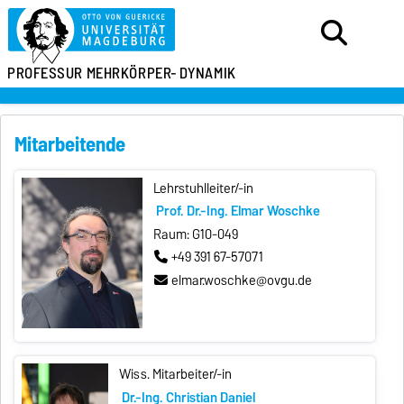
PROFESSUR
MEHRKÖRPER-
DYNAMIK
Mitarbeitende
Lehrstuhlleiter/-in
Prof. Dr.-Ing. Elmar Woschke
Raum: G10-049
+49 391 67-57071
elmar.woschke@ovgu.de
Wiss. Mitarbeiter/-in
Dr.-Ing. Christian Daniel