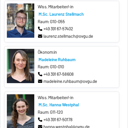
Wiss. Mitarbeiter/-in
M.Sc. Laurenz Stellmach
Raum: G10-055
+49 391 67-57402
laurenz.stellmach@ovgu.de
Ökonom:in
Madeleine Ruhbaum
Raum: G10-010
+49 391 67-58608
madeleine.ruhbaum@ovgu.de
Wiss. Mitarbeiter/-in
M.Sc. Hanna Westphal
Raum: G11-120
+49 391 67-50178
hanna.westphal@ovgu.de