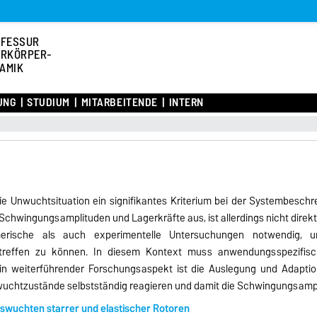
OFESSUR
RKÖRPER-
AMIK
UNG
STUDIUM
MITARBEITENDE
INTERN
ie Unwuchtsituation ein signifikantes Kriterium bei der Systembeschre
chwingungsamplituden und Lagerkräfte aus, ist allerdings nicht direkt 
merische als auch experimentelle Untersuchungen notwendig, 
treffen zu können. In diesem Kontext muss anwendungsspezifisc
 weiterführender Forschungsaspekt ist die Auslegung und Adaption
nwuchtzustände selbstständig reagieren und damit die Schwingungsampl
swuchten starrer und elastischer Rotoren