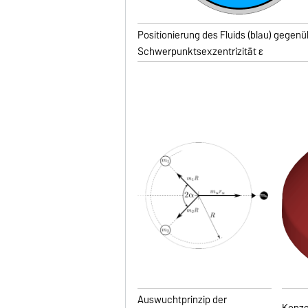
Positionierung des Fluids (blau) gegenü
Schwerpunktsexzentrizität ε
Auswuchtprinzip der
Konze