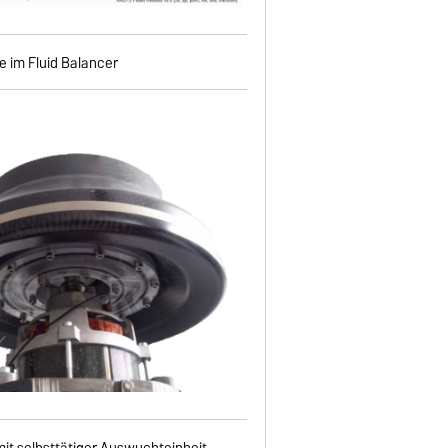
e im Fluid Balancer
it selbsttätiger Auswuchteinheit