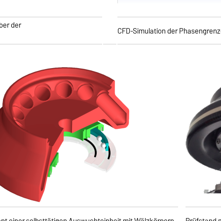
ber der
CFD-Simulation der Phasengrenz
pt einer selbsttätigen Auswuchteinheit mit Wälzkörpern
Prüfstand m