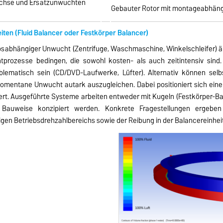
achse und Ersatzunwuchten
Gebauter Rotor mit montageabhän
iten (Fluid Balancer oder Festkörper Balancer)
bsabhängiger Unwucht (Zentrifuge, Waschmaschine, Winkelschleifer) än
prozesse bedingen, die sowohl kosten- als auch zeitintensiv sind.
oblematisch sein (CD/DVD-Laufwerke, Lüfter). Alternativ können selb
momentane Unwucht autark auszugleichen. Dabei positioniert sich ein
t. Ausgeführte Systeme arbeiten entweder mit Kugeln (Festkörper-Bal
r Bauweise konzipiert werden. Konkrete Fragestellungen ergeben
en Betriebsdrehzahlbereichs sowie der Reibung in der Balancereinhei