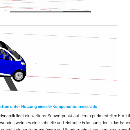
äften unter Nutzung eines 6-Komponentenmessrads
dynamik liegt ein weiterer Schwerpunkt auf der experimentellen Ermit
endet, welches eine schnelle und einfache Erfassung der in das Fahrw
ei verschiedenen Fahrmanövern und Sonderereignissen gemessen werde