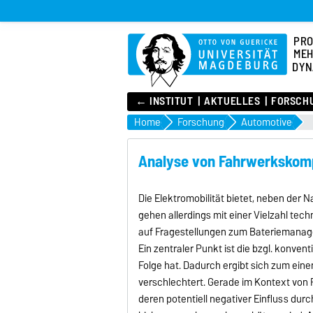
PR
MEH
DYN
← INSTITUT
AKTUELLES
FORSCH
Home
Forschung
Automotive
Analyse von Fahrwerkskomp
Die Elektromobilität bietet, neben der
gehen allerdings mit einer Vielzahl te
auf Fragestellungen zum Bateriemanage
Ein zentraler Punkt ist die bzgl. konv
Folge hat. Dadurch ergibt sich zum ei
verschlechtert. Gerade im Kontext von
deren potentiell negativer Einfluss d