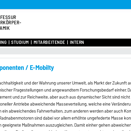
OFESSUR
RKÖRPER-
AMIK
UNG
STUDIUM
MITARBEITENDE
INTERN
onenten / E-Mobilty
 Nachhaltigkeit und der Wahrung unserer Umwelt, als Markt der Zukunf
chnischer Fragestellungen und angewandtem Forschungsbedarf einher. Da
ment und zur Reichweite, aber auch aus dynamischer Sicht sind nicht a
entioneller Antriebe abweichende Masseverteilung, welche eine Verände
nen ein abweichendes Fahrverhalten, zum anderen werden aber auch K
 Radnabenmotoren sind dabei vor allem erhöhte ungefederte Masse kon
urch geeignete Maßnahmen auszugleichen. Damit einher gehen abweiche