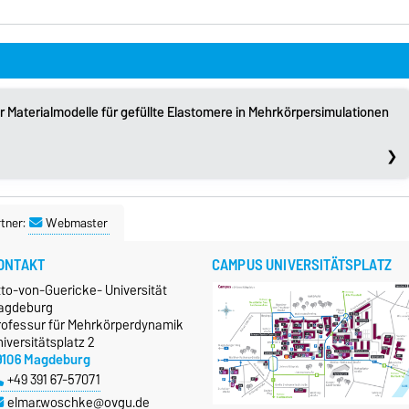
er Materialmodelle für gefüllte Elastomere in Mehrkörpersimulationen
tner:
Webmaster
ONTAKT
CAMPUS UNIVERSITÄTSPLATZ
tto-von-Guericke- Universität
agdeburg
rofessur für Mehrkörperdynamik
iversitätsplatz 2
9106 Magdeburg
+49 391 67-57071
elmar.woschke@ovgu.de