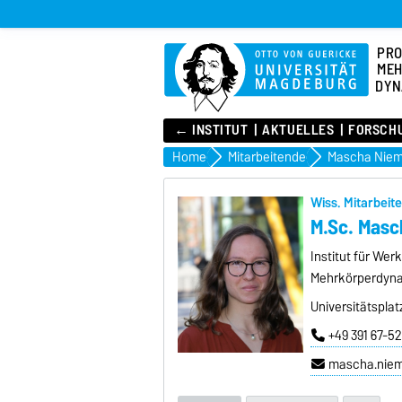
PR
MEH
DYN
← INSTITUT
AKTUELLES
FORSCH
Home
Mitarbeitende
Mascha Niem
Wiss. Mitarbeite
M.Sc. Masc
Institut für We
Mehrkörperdyna
Universitätsplat
+49 391 67-5
mascha.nie